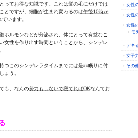
とってお得な知識です。これは髪の毛にだけでは
女性
ことですが、細胞が生まれ変わるのは
午後10時か
女性
れています。
女性
モ
復ホルモンなどが分泌され、体にとって有益なこ
い女性を作り出す時間ということから、シンデレ
デキ
。
女子
持つこのシンデレラタイムまでには是非眠りに付
その
しょう。
ても、なんの
努力もしないで寝てればOK
なんてお
る