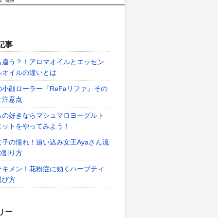
記事
も違う？！アロマオイルとエッセン
ルオイルの違いとは
の小顔ローラー『ReFaリファ』その
と注意点
もの好きならマシュマロヨーグルト
エットをやってみよう！
女子の憧れ！追い込み女王Ayaさん流
の割り方
テキメン！花粉症に効くハーブティ
選び方
リー