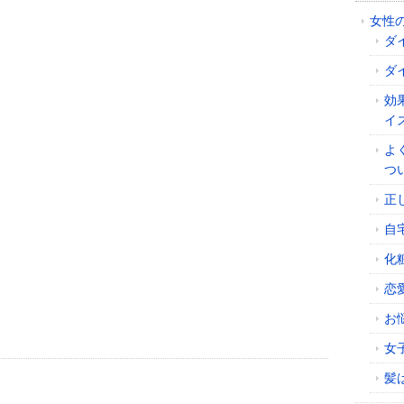
女性
ダ
ダ
効
イ
よ
つ
正
自
化
恋
お
女
髪