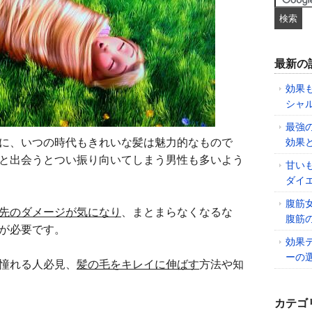
最新の
効果
シャ
最強
に、いつの時代もきれいな髪は魅力的なもので
効果
と出会うとつい振り向いてしまう男性も多いよう
甘い
ダイ
腹筋
先のダメージが気になり
、まとまらなくなるな
腹筋
が必要です。
効果
ーの
憧れる人必見、
髪の毛をキレイに伸ばす
方法や知
カテゴ