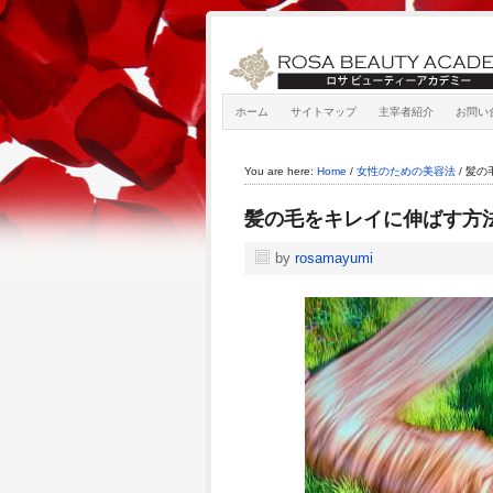
ホーム
サイトマップ
主宰者紹介
お問い
You are here:
Home
/
女性のための美容法
/
髪の
髪の毛をキレイに伸ばす方
by
rosamayumi