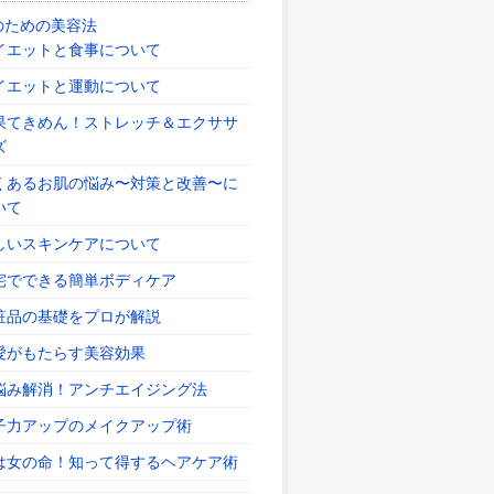
のための美容法
イエットと食事について
イエットと運動について
果てきめん！ストレッチ＆エクササ
ズ
くあるお肌の悩み〜対策と改善〜に
いて
しいスキンケアについて
宅でできる簡単ボディケア
粧品の基礎をプロが解説
愛がもたらす美容効果
悩み解消！アンチエイジング法
子力アップのメイクアップ術
は女の命！知って得するヘアケア術