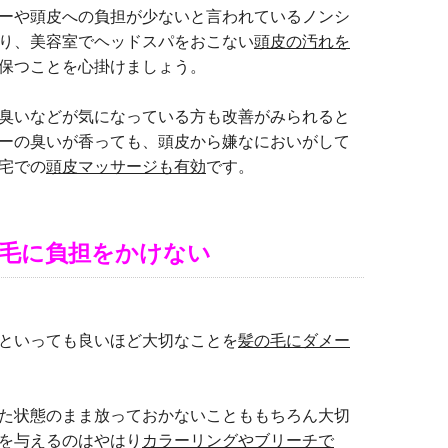
ーや頭皮への負担が少ないと言われているノンシ
り、美容室でヘッドスパをおこない
頭皮の汚れを
保つことを心掛けましょう。
臭いなどが気になっている方も改善がみられると
ーの臭いが香っても、頭皮から嫌なにおいがして
宅での
頭皮マッサージも有効
です。
毛に負担をかけない
といっても良いほど大切なことを
髪の毛にダメー
た状態のまま放っておかないことももちろん大切
を与えるのはやはり
カラーリングやブリーチで