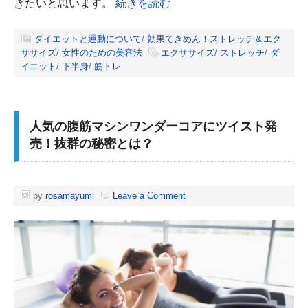
きたいと思います。
続きを読む
ダイエットと運動について
/
効果てきめん！ストレッチ＆エク
ササイズ
/
女性のための美容法
エクササイズ
/
ストレッチ
/
ダ
イエット
/
下半身
/
筋トレ
人気の腹筋マシンワンダーコアにツイスト発
売！抜群の秘密とは？
by
rosamayumi
Leave a Comment