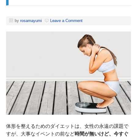
by
rosamayumi
Leave a Comment
体形を整えるためのダイエットは、女性の永遠の課題で
すが、大事なイベントの前など
時間が無いけど、今すぐ