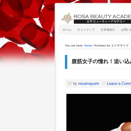
ホーム
サイトマップ
主宰者紹介
お問い
You are here:
Home
/
Archives for エクササイズ
腹筋女子の憧れ！追い込
by
rosamayumi
Leave a Com