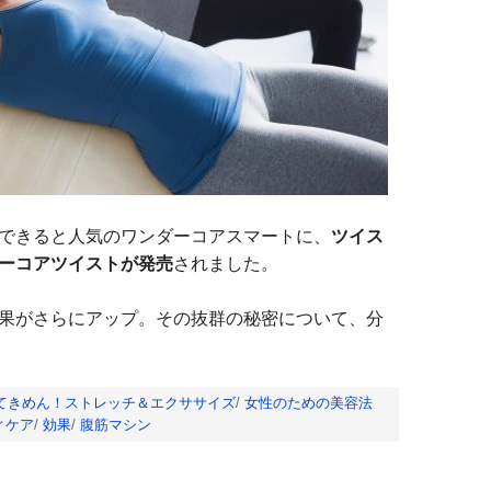
できると人気のワンダーコアスマートに、
ツイス
ーコアツイストが発売
されました。
果がさらにアップ。その抜群の秘密について、分
てきめん！ストレッチ＆エクササイズ
/
女性のための美容法
ィケア
/
効果
/
腹筋マシン