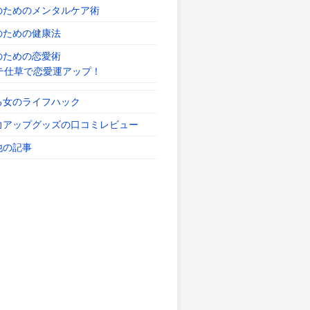
のためのメンタルケア術
のための健康法
のための恋愛術
テ仕草で恋愛運アップ！
る女のライフハック
力アップグッズの口コミレビュー
他の記事