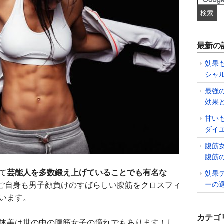
最新の
効果
シャ
最強
効果
甘い
ダイ
腹筋
腹筋
て
芸能人を多数鍛え上げていることでも有名な
効果
ーの
。ご自身も男子顔負けのすばらしい腹筋をクロスフィ
います。
カテゴ
体美は世の中の腹筋女子の憧れでもあります！し