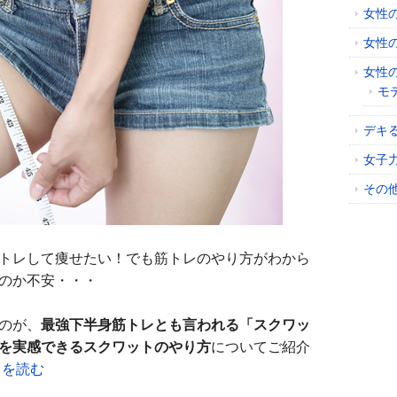
女性
女性
女性
モ
デキ
女子
その
トレして痩せたい！でも筋トレのやり方がわから
のか不安・・・
のが、
最強下半身筋トレとも言われる「スクワッ
を実感できるスクワットのやり方
についてご紹介
きを読む