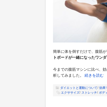
簡単に体を倒すだけで、腹筋が
トボードが一緒になったワンダ
今までの腹筋マシンに比べ、効
析してみました。
続きを読む
ダイエットと運動について
/
効果
エクササイズ
/
ストレッチ
/
ボデ