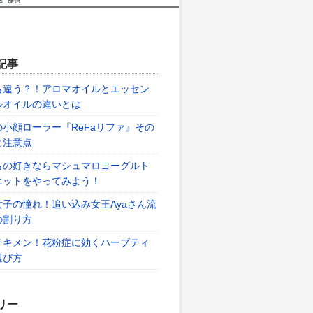
記事
も違う？！アロマオイルとエッセン
ルオイルの違いとは
の小顔ローラー『ReFaリファ』その
と注意点
もの好きならマシュマロヨーグルト
エットをやってみよう！
女子の憧れ！追い込み女王Ayaさん流
の割り方
テキメン！花粉症に効くハーブティ
選び方
リー