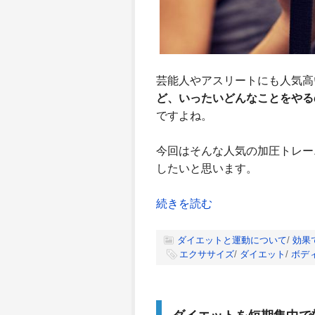
芸能人やアスリートにも人気高
ど、いったいどんなことをやる
ですよね。
今回はそんな人気の加圧トレー
したいと思います。
続きを読む
ダイエットと運動について
/
効果
エクササイズ
/
ダイエット
/
ボデ