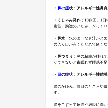
・鼻の症状
：アレルギー性鼻炎
・くしゃみ発作
；10数回、1
腹筋、胸襟のいたみ、ぎっくり
・鼻水
；水のような鼻汁がとめ
の入り口が赤くただれて痛くな
・鼻づまり；
鼻の粘膜が腫れて
ができないと夜眠れず睡眠不足
・目の症状
：アレルギー性結膜
眼のかゆみ、白目のところや瞼
す。
眼をこすって角膜や結膜に傷が