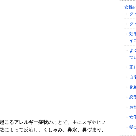
女性
ダ
ダ
効
イ
よ
つ
正
自
化
恋
お
女
起こるアレルギー症状
のことで、主にスギやヒノ
髪
散によって反応し、
くしゃみ、鼻水、鼻づまり、