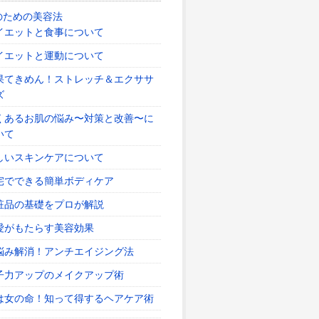
のための美容法
イエットと食事について
イエットと運動について
果てきめん！ストレッチ＆エクササ
ズ
くあるお肌の悩み〜対策と改善〜に
いて
しいスキンケアについて
宅でできる簡単ボディケア
粧品の基礎をプロが解説
愛がもたらす美容効果
悩み解消！アンチエイジング法
子力アップのメイクアップ術
は女の命！知って得するヘアケア術