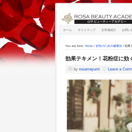
ホーム
サイトマップ
主宰者紹介
お問い
You are here:
Home
/
女性のための健康法
/
効果
効果テキメン！花粉症に効
by
rosamayumi
Leave a Com