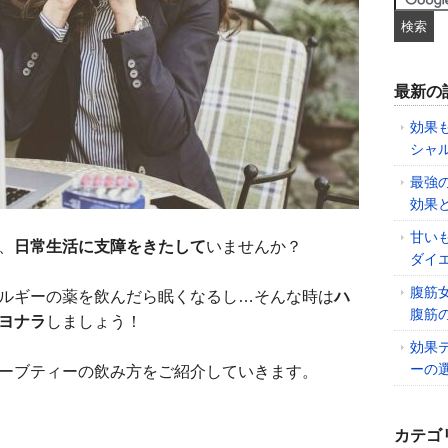
最新の
効果
シャ
最強
効果
甘い
、
日常生活に支障をきたして
いませんか？
ダイ
腹筋
ルギーの薬を飲んだら眠くなるし…そんな時は
ハ
腹筋
ヨナラ
しましょう！
効果
ーの
ーブティーの飲み方をご紹介していきます。
カテゴ