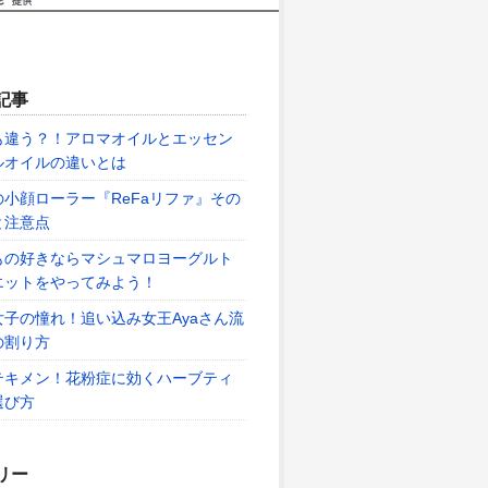
記事
も違う？！アロマオイルとエッセン
ルオイルの違いとは
の小顔ローラー『ReFaリファ』その
と注意点
もの好きならマシュマロヨーグルト
エットをやってみよう！
女子の憧れ！追い込み女王Ayaさん流
の割り方
テキメン！花粉症に効くハーブティ
選び方
リー