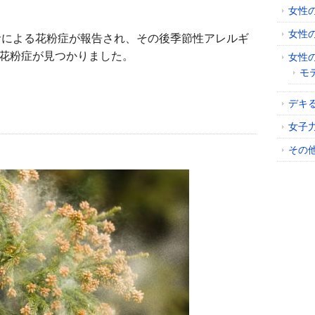
女性
女性
クサによる花粉症が報告され、その後季節性アレルギ
花粉症が見つかりました。
女性
モ
デキ
女子
その