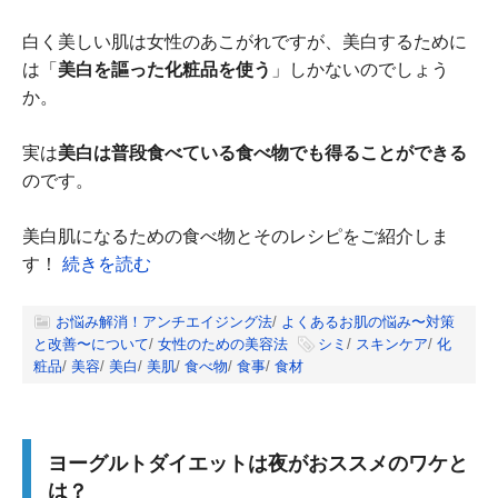
白く美しい肌は女性のあこがれですが、美白するために
は「
美白を謳った化粧品を使う
」しかないのでしょう
か。
実は
美白は普段食べている食べ物でも得ることができる
のです。
美白肌になるための食べ物とそのレシピをご紹介しま
す！
続きを読む
お悩み解消！アンチエイジング法
/
よくあるお肌の悩み〜対策
と改善〜について
/
女性のための美容法
シミ
/
スキンケア
/
化
粧品
/
美容
/
美白
/
美肌
/
食べ物
/
食事
/
食材
ヨーグルトダイエットは夜がおススメのワケと
は？