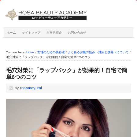
ホーム
サイトマップ
主宰者紹介
お問い合わせ
You are here:
Home
/
女性のための美容法
/
よくあるお肌の悩み〜対策と改善〜について
/
毛穴対策に「ラップパック」が効果的！自宅で簡単6つのコツ
毛穴対策に「ラップパック」が効果的！自宅で簡
単6つのコツ
by
rosamayumi