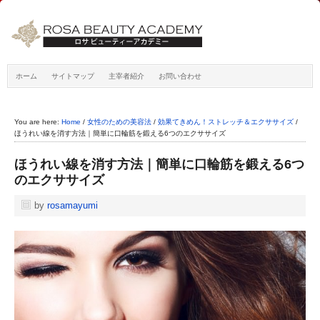
ホーム
サイトマップ
主宰者紹介
お問い合わせ
You are here:
Home
/
女性のための美容法
/
効果てきめん！ストレッチ＆エクササイズ
/
ほうれい線を消す方法｜簡単に口輪筋を鍛える6つのエクササイズ
ほうれい線を消す方法｜簡単に口輪筋を鍛える6つ
のエクササイズ
by
rosamayumi