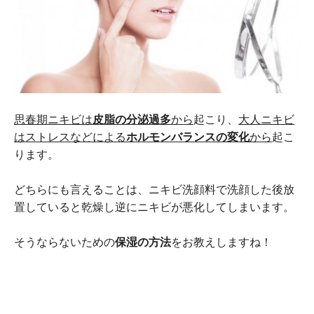
思春期ニキビは
皮脂の分泌過多
から
起こり、
大人ニキビ
はストレスなどによる
ホルモンバランスの変化
から
起こ
ります。
どちらにも言えることは、ニキビ洗顔料で洗顔した後放
置していると乾燥し逆にニキビが悪化してしまいます。
そうならないための
保湿の方法
をお教えしますね！