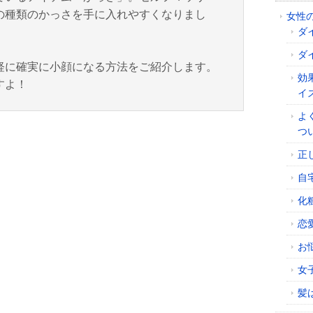
の種類のかっさを手に入れやすくなりまし
女性
ダ
ダ
軽に確実に小顔になる方法をご紹介します。
効
すよ！
イ
よ
つ
正
自
化
恋
お
女
髪