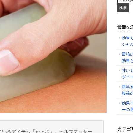
最新の
効果
シャ
最強
効果
甘い
ダイ
腹筋
腹筋
効果
ーの
カテゴ
ているアイテム「かっさ」。セルフマッサー