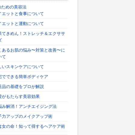
のための美容法
イエットと食事について
イエットと運動について
果てきめん！ストレッチ＆エクササ
ズ
くあるお肌の悩み〜対策と改善〜に
いて
しいスキンケアについて
宅でできる簡単ボディケア
粧品の基礎をプロが解説
愛がもたらす美容効果
悩み解消！アンチエイジング法
子力アップのメイクアップ術
は女の命！知って得するヘアケア術