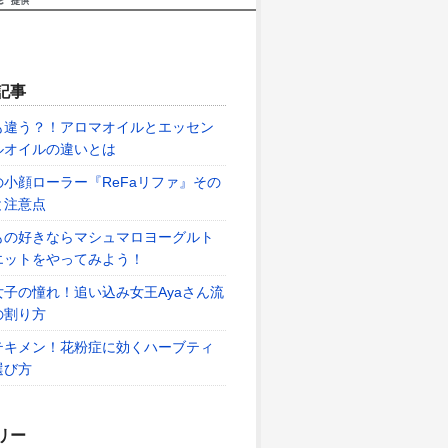
記事
も違う？！アロマオイルとエッセン
ルオイルの違いとは
の小顔ローラー『ReFaリファ』その
と注意点
もの好きならマシュマロヨーグルト
エットをやってみよう！
女子の憧れ！追い込み女王Ayaさん流
の割り方
テキメン！花粉症に効くハーブティ
選び方
リー