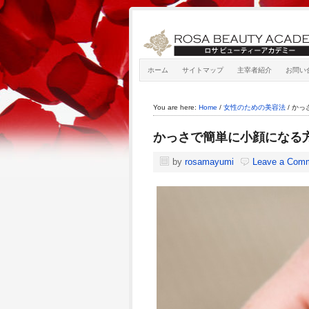
ホーム
サイトマップ
主宰者紹介
お問い
You are here:
Home
/
女性のための美容法
/
かっ
かっさで簡単に小顔になる
by
rosamayumi
Leave a Com