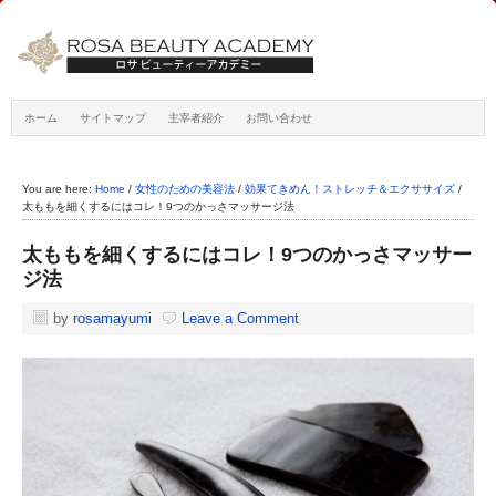
ホーム
サイトマップ
主宰者紹介
お問い合わせ
You are here:
Home
/
女性のための美容法
/
効果てきめん！ストレッチ＆エクササイズ
/
太ももを細くするにはコレ！9つのかっさマッサージ法
太ももを細くするにはコレ！9つのかっさマッサー
ジ法
by
rosamayumi
Leave a Comment