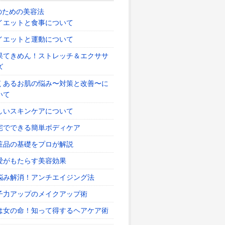
のための美容法
イエットと食事について
イエットと運動について
果てきめん！ストレッチ＆エクササ
ズ
くあるお肌の悩み〜対策と改善〜に
いて
しいスキンケアについて
宅でできる簡単ボディケア
粧品の基礎をプロが解説
愛がもたらす美容効果
悩み解消！アンチエイジング法
子力アップのメイクアップ術
は女の命！知って得するヘアケア術