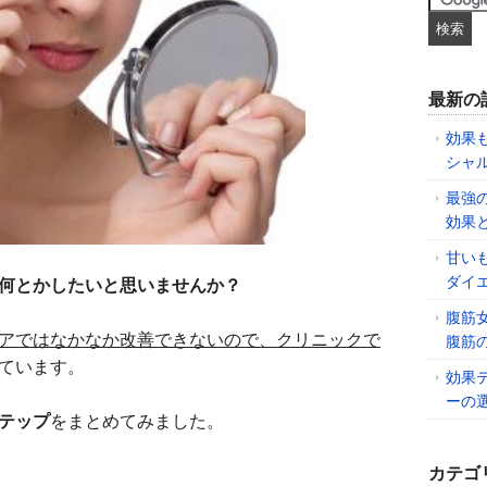
最新の
効果
シャ
最強
効果
甘い
ダイ
何とかしたいと思いませんか？
腹筋
アではなかなか改善できないので、クリニックで
腹筋
ています。
効果
ーの
テップ
をまとめてみました。
カテゴ