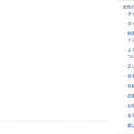
女性
ダ
ダ
効
イ
よ
つ
正
自
化
恋
お
女
髪