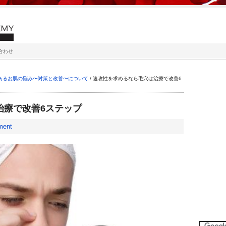
合わせ
あるお肌の悩み〜対策と改善〜について
/
速攻性を求めるなら毛穴は治療で改善6
治療で改善6ステップ
ment