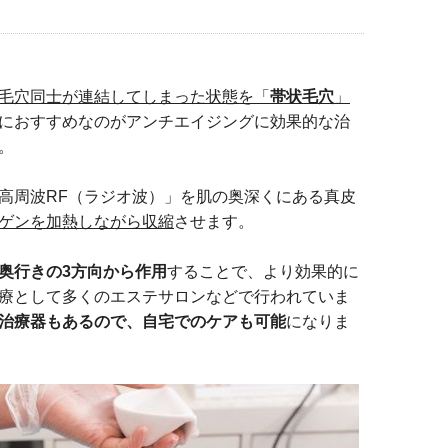
毛穴同士が連結してしまった状態を「
帯状毛穴
」
におすすめなのがアンチエイジングに効果的な治
。
高周波RF（ラジオ波）」を肌の奥深くにある真皮
ゲンを加熱しながら収縮
させます。
奥行きの3方向から作用
することで、より効果的に
療として多くのエステサロンなどで行われていま
治療器もあるので、自宅でのケアも可能
になりま