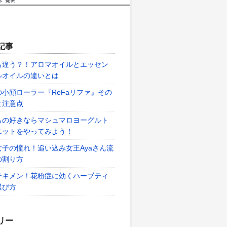
記事
も違う？！アロマオイルとエッセン
ルオイルの違いとは
の小顔ローラー『ReFaリファ』その
と注意点
もの好きならマシュマロヨーグルト
エットをやってみよう！
女子の憧れ！追い込み女王Ayaさん流
の割り方
テキメン！花粉症に効くハーブティ
選び方
リー