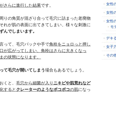
女性
がさらに進行した結果
です。
女性
周りの角質が混ざり合って毛穴に詰まった老廃物
女性
それが肌の表面に出てきてしまい、様々な刺激に
モ
ずんでしまいます。
デキ
言って、毛穴パックや手で
角栓をニョロっと押し
女子
口が広がってしまい、角栓はさらに大きくなっ
その
まの状態になります。
って毛穴が開いてしまう
場合もあるでしょう。
おくと、
毛穴から細菌が入り
ニキビや肌荒れなど
化すると
クレーターのようなボコボコ
の肌
になっ