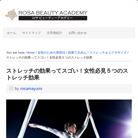
ホーム
サイトマップ
主宰者紹介
お問い合わせ
You are here:
Home
/
女性のための美容法
/
効果てきめん！ストレッチ＆エクササイズ
/
ストレッチの効果ってスゴい！女性必見５つのストレッチ効果
ストレッチの効果ってスゴい！女性必見５つのス
トレッチ効果
by
rosamayumi