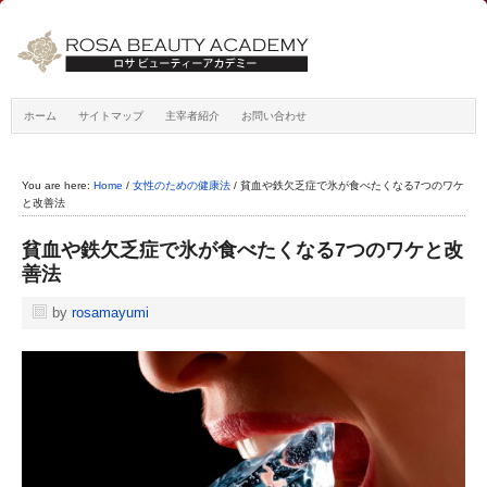
ホーム
サイトマップ
主宰者紹介
お問い合わせ
You are here:
Home
/
女性のための健康法
/
貧血や鉄欠乏症で氷が食べたくなる7つのワケ
と改善法
貧血や鉄欠乏症で氷が食べたくなる7つのワケと改
善法
by
rosamayumi