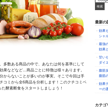
最新の
効果
シャ
最強
効果
甘い
ダイ
、多数ある商品の中で、あなたは何を基準にして
効果などなど…商品ごとに特徴は様々あります。
腹筋
腹筋
分からないことが多いのが事実。そこで今回は手
チコミから全6商品を分析します！このクチコミベ
効果
った酵素断食をスタートしましょう！
ーの
カテゴ