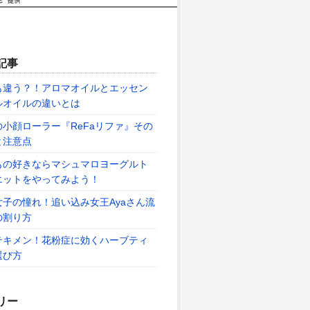
記事
も違う？！アロマオイルとエッセン
ルオイルの違いとは
の小顔ローラー『ReFaリファ』その
と注意点
もの好きならマシュマロヨーグルト
エットをやってみよう！
女子の憧れ！追い込み女王Ayaさん流
の割り方
テキメン！花粉症に効くハーブティ
選び方
リー