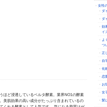
女性
ダ
ダ
効
イ
よ
つ
正
自
化
恋
お
女
ほど浸透しているベルタ酵素。業界NO1の酵素
髪
。美肌効果の高い成分がたっぷり含まれているの
てくれる酵素として人気です。 気になる脂質はゼ