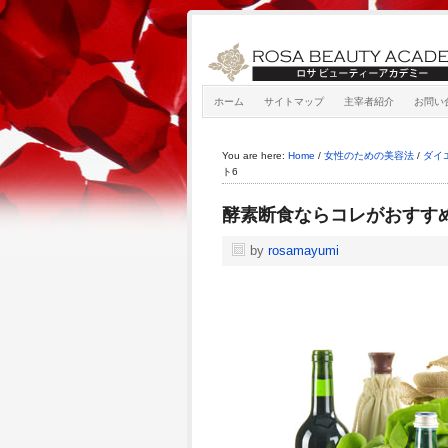
ホーム
サイトマップ
主宰者紹介
お問い
You are here:
Home
/
女性のための美容法
/
ダイ
ト6
酵素断食ならコレがおすす
by
rosamayumi