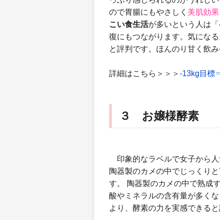
ので胃腸にもやさしく
美肌効果
こい食生活
が多いという人は「
復にもつながります。気になる
と評判です。ほんのり甘く飲み
詳細はこちら＞＞＞
-13kg
３ お嬢様酵素
印象的なラベルで女子から人気
陶器製のカメの中でじっくりと
す。 陶器製のカメの中で熟成
酸やミネラルの含有量が多くな
より、酵素の力を実感できると