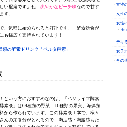
女性
しい配慮ですよね！
爽やかなピーチ味
なので甘す
ます。
女性
女性
ので、気軽に始められると好評です。 酵素断食が
モ
にも幅広く支持されています！
デキ
5種類の酵素ドリンク「ベルタ酵素」
女子
その
素
！という方におすすめなのは、「ベジライフ酵素
酵素液」は64種類の野菜、10種類の果実、海藻類
料から作られています。この酵素液１本で。様々
さんの栄養分がとれるので、満足感・満腹感もた
！バランスのとれた栄養をギュっと凝縮している