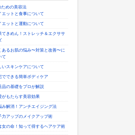
のための美容法
イエットと食事について
イエットと運動について
果てきめん！ストレッチ＆エクササ
ズ
くあるお肌の悩み〜対策と改善〜に
いて
しいスキンケアについて
宅でできる簡単ボディケア
粧品の基礎をプロが解説
愛がもたらす美容効果
悩み解消！アンチエイジング法
子力アップのメイクアップ術
は女の命！知って得するヘアケア術