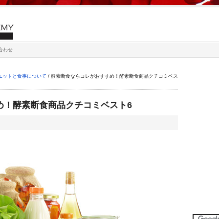
合わせ
エットと食事について
/
酵素断食ならコレがおすすめ！酵素断食商品クチコミベス
め！酵素断食商品クチコミベスト6