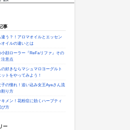
記事
も違う？！アロマオイルとエッセン
ルオイルの違いとは
の小顔ローラー『ReFaリファ』その
と注意点
もの好きならマシュマロヨーグルト
エットをやってみよう！
女子の憧れ！追い込み女王Ayaさん流
の割り方
テキメン！花粉症に効くハーブティ
選び方
リー