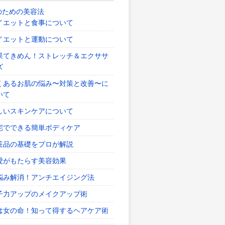
のための美容法
イエットと食事について
イエットと運動について
果てきめん！ストレッチ＆エクササ
ズ
くあるお肌の悩み〜対策と改善〜に
いて
しいスキンケアについて
宅でできる簡単ボディケア
粧品の基礎をプロが解説
愛がもたらす美容効果
悩み解消！アンチエイジング法
子力アップのメイクアップ術
は女の命！知って得するヘアケア術