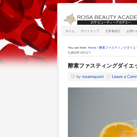
ホーム
サイトマップ
主宰者紹介
お問い
You are here:
Home
/
酵素ファスティングダイエ
ための5つのコツ
酵素ファスティングダイエ
by
rosamayumi
Leave a Com