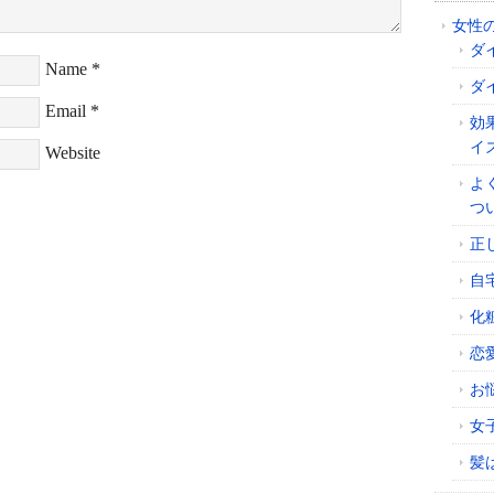
女性
ダ
Name
*
ダ
Email
*
効
イ
Website
よ
つ
正
自
化
恋
お
女
髪