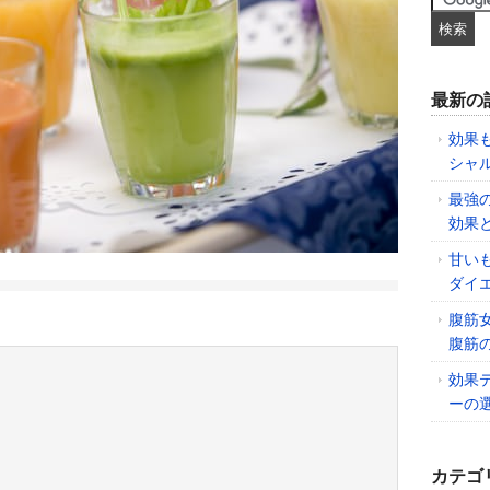
最新の
効果
シャ
最強
効果
甘い
ダイ
腹筋
腹筋
効果
ーの
カテゴ