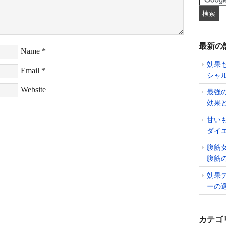
最新の
Name
*
効果
Email
*
シャ
Website
最強
効果
甘い
ダイ
腹筋
腹筋
効果
ーの
カテゴ