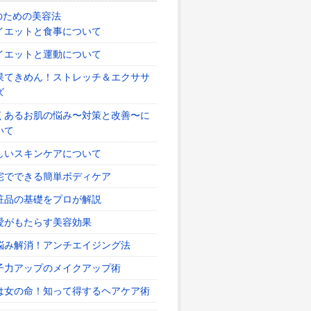
のための美容法
イエットと食事について
イエットと運動について
果てきめん！ストレッチ＆エクササ
ズ
くあるお肌の悩み〜対策と改善〜に
いて
しいスキンケアについて
宅でできる簡単ボディケア
粧品の基礎をプロが解説
愛がもたらす美容効果
悩み解消！アンチエイジング法
子力アップのメイクアップ術
は女の命！知って得するヘアケア術