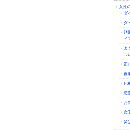
女性
ダ
ダ
効
イ
よ
つ
正
自
化
恋
お
女
髪