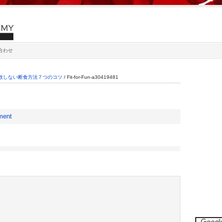
合わせ
敗しない断食方法７つのコツ
/
Fit-for-Fun-a30419481
ment