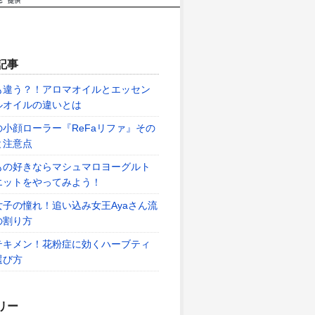
記事
も違う？！アロマオイルとエッセン
ルオイルの違いとは
の小顔ローラー『ReFaリファ』その
と注意点
もの好きならマシュマロヨーグルト
エットをやってみよう！
女子の憧れ！追い込み女王Ayaさん流
の割り方
テキメン！花粉症に効くハーブティ
選び方
リー