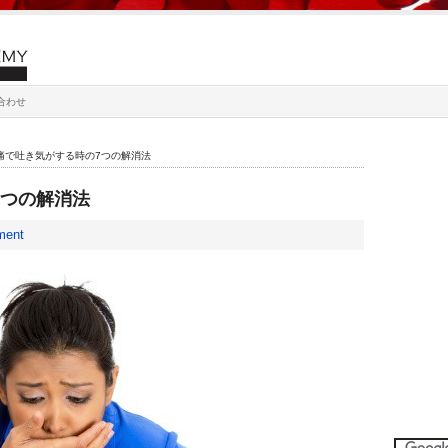
合わせ
痛で吐き気がする時の7つの解消法
7つの解消法
ment