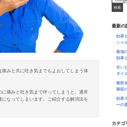
最新の
効果
シャ
最強
効果
甘い
は痛みと共に吐き気までもよおしてしまう体
ダイ
腹筋
腹筋
のに痛みと吐き気まで伴ってしまうと、通常
効果
難になってしまいます。ご紹介する解消法を
ーの
カテゴ