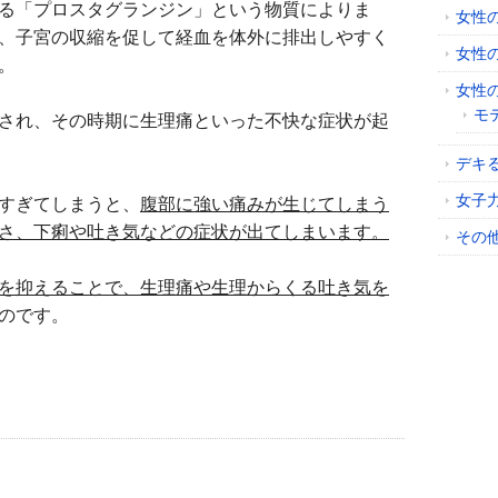
る「プロスタグランジン」という物質によりま
女性
、子宮の収縮を促して経血を体外に排出しやすく
女性
。
女性
モ
され、その時期に生理痛といった不快な症状が起
デキ
女子
すぎてしまうと、
腹部に強い痛みが生じてしまう
さ、下痢や吐き気などの症状が出てしまいます。
その
を抑えることで、生理痛や生理からくる吐き気を
のです。