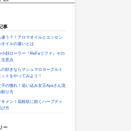
記事
も違う？！アロマオイルとエッセン
ルオイルの違いとは
の小顔ローラー『ReFaリファ』その
と注意点
もの好きならマシュマロヨーグルト
エットをやってみよう！
女子の憧れ！追い込み女王Ayaさん流
の割り方
テキメン！花粉症に効くハーブティ
選び方
リー