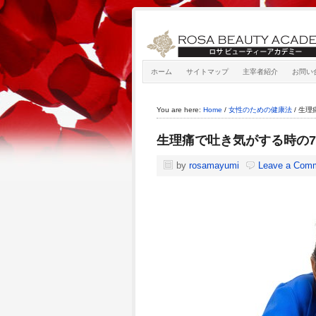
ホーム
サイトマップ
主宰者紹介
お問い
You are here:
Home
/
女性のための健康法
/
生理
生理痛で吐き気がする時の
by
rosamayumi
Leave a Com