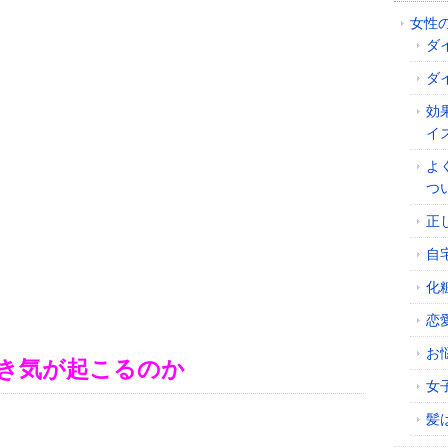
女性
ダ
ダ
効
イ
よ
つ
正
自
化
恋
お
き気が起こるのか
女
髪