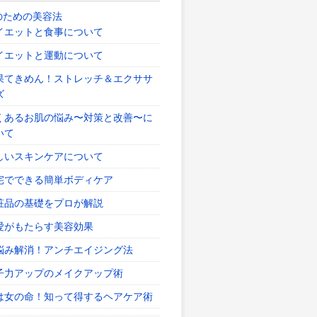
のための美容法
イエットと食事について
イエットと運動について
果てきめん！ストレッチ＆エクササ
ズ
くあるお肌の悩み〜対策と改善〜に
いて
しいスキンケアについて
宅でできる簡単ボディケア
粧品の基礎をプロが解説
愛がもたらす美容効果
悩み解消！アンチエイジング法
子力アップのメイクアップ術
は女の命！知って得するヘアケア術