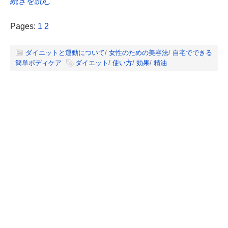
続きを読む
Pages:
1
2
ダイエットと運動について
/
女性のための美容法
/
自宅でできる
簡単ボディケア
ダイエット
/
使い方
/
効果
/
精油