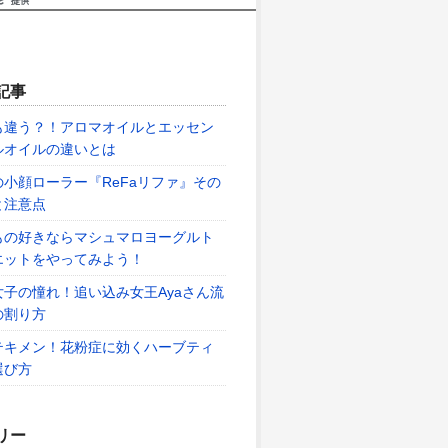
記事
も違う？！アロマオイルとエッセン
ルオイルの違いとは
の小顔ローラー『ReFaリファ』その
と注意点
もの好きならマシュマロヨーグルト
エットをやってみよう！
女子の憧れ！追い込み女王Ayaさん流
の割り方
テキメン！花粉症に効くハーブティ
選び方
リー