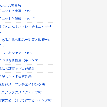
のための美容法
イエットと食事について
イエットと運動について
果てきめん！ストレッチ＆エクササ
ズ
くあるお肌の悩み〜対策と改善〜に
いて
しいスキンケアについて
宅でできる簡単ボディケア
粧品の基礎をプロが解説
愛がもたらす美容効果
悩み解消！アンチエイジング法
子力アップのメイクアップ術
は女の命！知って得するヘアケア術