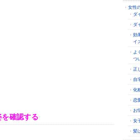
女性
ダ
ダ
効
イ
よ
つ
正
自
化
恋
お
姿を確認する
女
髪