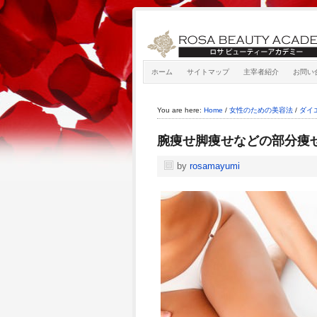
ホーム
サイトマップ
主宰者紹介
お問い
You are here:
Home
/
女性のための美容法
/
ダイ
腕痩せ脚痩せなどの部分痩
by
rosamayumi