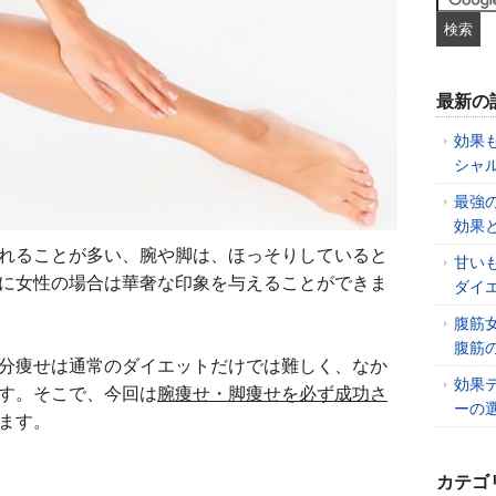
最新の
効果
シャ
最強
効果
れることが多い、腕や脚は、ほっそりしていると
甘い
に女性の場合は華奢な印象を与えることができま
ダイ
腹筋
腹筋
分痩せは通常のダイエットだけでは難しく、なか
効果
す。そこで、今回は
腕痩せ・脚痩せを必ず成功さ
ーの
ます。
カテゴ