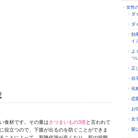
女性
ダ
ダ
効
イ
よ
つ
正
自
化
意
恋
お
女
い食材です。その量は
さつまいもの3倍
と言われて
髪
に役立つので、下腹が出るのを防ぐことができま
ることによって、新陳代謝が良くなり、肌の状態