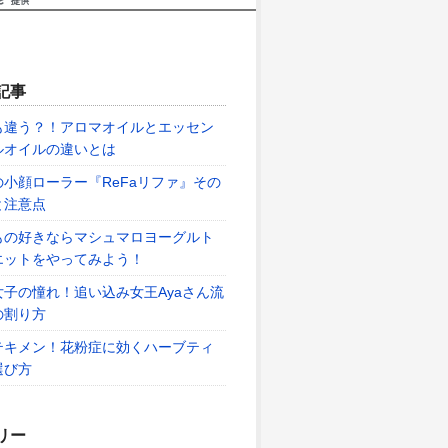
記事
も違う？！アロマオイルとエッセン
ルオイルの違いとは
の小顔ローラー『ReFaリファ』その
と注意点
もの好きならマシュマロヨーグルト
エットをやってみよう！
女子の憧れ！追い込み女王Ayaさん流
の割り方
テキメン！花粉症に効くハーブティ
選び方
リー