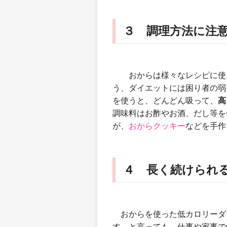
３ 調理方法に注
おからは様々なレシピに使え
う、ダイエットには困り者の弱
を使うと、どんどん吸って、
高
調味料はお酢やお酒、だし等を
が、
おからクッキー
などを手作
４ 長く続けられ
おからを使った低カロリーダ
す。と言っても、仕事や家事で