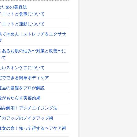
のための美容法
イエットと食事について
イエットと運動について
果てきめん！ストレッチ＆エクササ
ズ
くあるお肌の悩み〜対策と改善〜に
いて
しいスキンケアについて
宅でできる簡単ボディケア
粧品の基礎をプロが解説
愛がもたらす美容効果
悩み解消！アンチエイジング法
子力アップのメイクアップ術
は女の命！知って得するヘアケア術