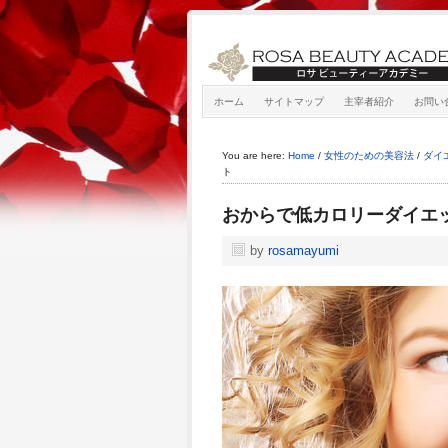
ホーム
サイトマップ
主宰者紹介
お問い
You are here:
Home
/
女性のための美容法
/
ダイ
ト
おからで低カロリーダイエ
by
rosamayumi