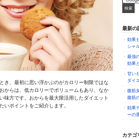
最新の
効果
シャ
最強
効果
甘い
ダイ
とき、最初に思い浮かぶのがカロリー制限ではな
おからは、低カロリーでボリュームもあり、なか
腹筋
腹筋
い味方です。おからを最大限活用したダイエット
たいポイントをご紹介します。
効果
ーの
カテゴ