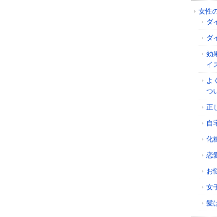
女性
ダ
ダ
効
イ
よ
つ
正
自
化
恋
お
女
髪