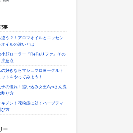
記事
も違う？！アロマオイルとエッセン
ルオイルの違いとは
の小顔ローラー『ReFaリファ』その
と注意点
もの好きならマシュマロヨーグルト
エットをやってみよう！
女子の憧れ！追い込み女王Ayaさん流
の割り方
テキメン！花粉症に効くハーブティ
選び方
リー