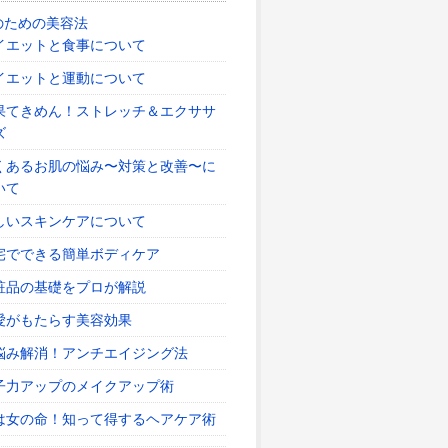
のための美容法
イエットと食事について
イエットと運動について
果てきめん！ストレッチ＆エクササ
ズ
くあるお肌の悩み〜対策と改善〜に
いて
しいスキンケアについて
宅でできる簡単ボディケア
粧品の基礎をプロが解説
愛がもたらす美容効果
悩み解消！アンチエイジング法
子力アップのメイクアップ術
は女の命！知って得するヘアケア術