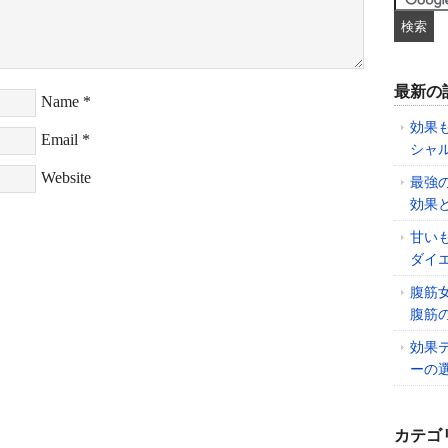
最新の
Name
*
効果
Email
*
シャ
Website
最強
効果
甘い
ダイ
腹筋
腹筋
効果
ーの
カテゴ