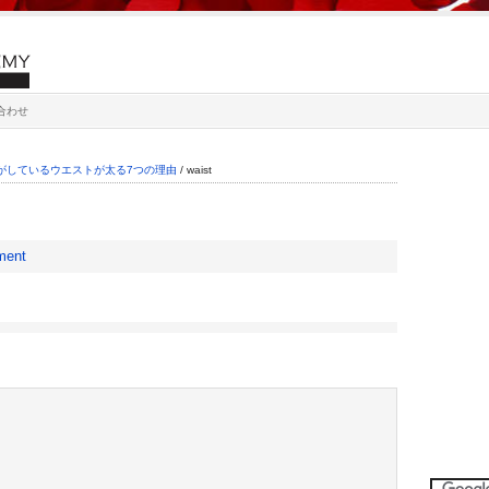
合わせ
がしているウエストが太る7つの理由
/
waist
ment