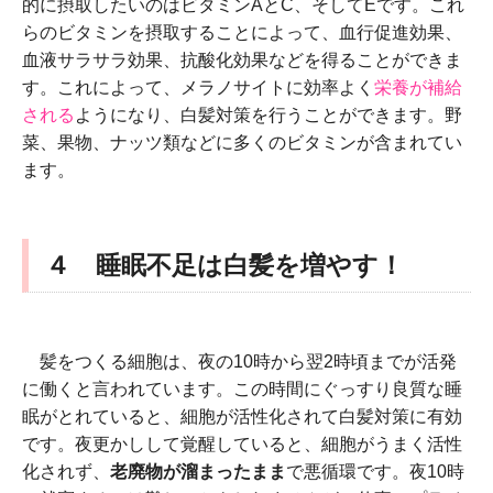
的に摂取したいのはビタミンAとC、そしてEです。これ
らのビタミンを摂取することによって、血行促進効果、
血液サラサラ効果、抗酸化効果などを得ることができま
す。これによって、メラノサイトに効率よく
栄養が補給
される
ようになり、白髪対策を行うことができます。野
菜、果物、ナッツ類などに多くのビタミンが含まれてい
ます。
４ 睡眠不足は白髪を増やす！
髪をつくる細胞は、夜の10時から翌2時頃までが活発
に働くと言われています。この時間にぐっすり良質な睡
眠がとれていると、細胞が活性化されて白髪対策に有効
です。夜更かしして覚醒していると、細胞がうまく活性
化されず、
老廃物が溜まったまま
で悪循環です。夜10時