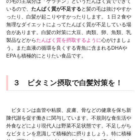
の毛の主成分は「ケラチン」というたんぱく質でできて
いるので、
たんぱく質が不足する
と髪の毛は抜けやすか
ったり、白髪が起こりやすかったりします。１日２食や
無理なダイエットによってたんぱく質が不足している場
合があります。白髪の対策に大豆、肉類、卵、魚類、乳
製品などから
たんぱく質を摂取するように
心がけましょ
う。また血液の循環を良くする青魚に含まれるDHAや
EPAも積極的にとりたい食品です。
３ ビタミン摂取で白髪対策を！
ビタミンは血管や粘膜、皮膚、骨などの健康を保ち新
陳代謝を促す働きに関与しています。不規則な食生活や
外食などにより現代人は野菜不足状態です。不足しがち
なビタミンを意識して積極的に摂りましょう。特に積極