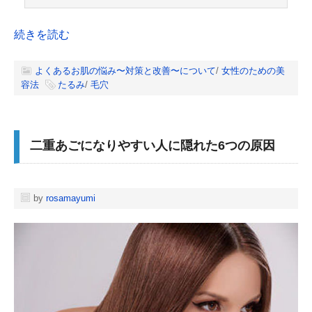
続きを読む
よくあるお肌の悩み〜対策と改善〜について
/
女性のための美
容法
たるみ
/
毛穴
二重あごになりやすい人に隠れた6つの原因
by
rosamayumi