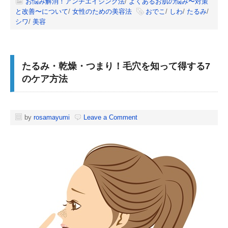
お悩み解消！アンチエイジング法
/
よくあるお肌の悩み〜対策
と改善〜について
/
女性のための美容法
おでこ
/
しわ
/
たるみ
/
シワ
/
美容
たるみ・乾燥・つまり！毛穴を知って得する7
のケア方法
by
rosamayumi
Leave a Comment