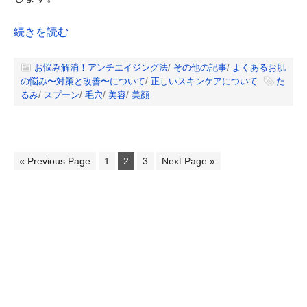
続きを読む
お悩み解消！アンチエイジング法
/
その他の記事
/
よくあるお肌
の悩み〜対策と改善〜について
/
正しいスキンケアについて
た
るみ
/
スプーン
/
毛穴
/
美容
/
美顔
« Previous Page
1
2
3
Next Page »