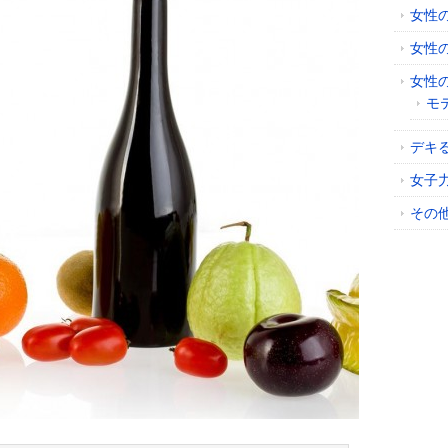
女性
女性
女性
モ
デキ
女子
その