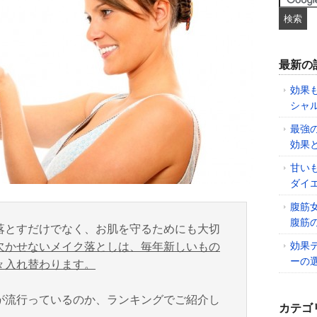
最新の
効果
シャ
最強
効果
甘い
ダイ
腹筋
腹筋
落とすだけでなく、お肌を守るためにも大切
効果
欠かせないメイク落としは、毎年新しいもの
ーの
々入れ替わります。
が流行っているのか、ランキングでご紹介し
カテゴ