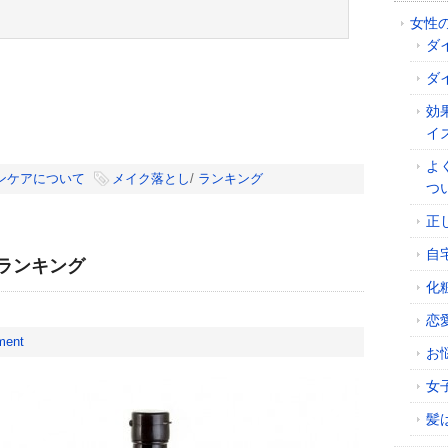
女性
ダ
ダ
効
イ
よ
ンケアについて
メイク落とし
/
ランキング
つ
正
自
ランキング
化
恋
ment
お
女
髪