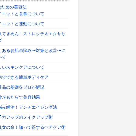
のための美容法
イエットと食事について
イエットと運動について
果てきめん！ストレッチ＆エクササ
ズ
くあるお肌の悩み〜対策と改善〜に
いて
しいスキンケアについて
宅でできる簡単ボディケア
粧品の基礎をプロが解説
愛がもたらす美容効果
悩み解消！アンチエイジング法
子力アップのメイクアップ術
は女の命！知って得するヘアケア術