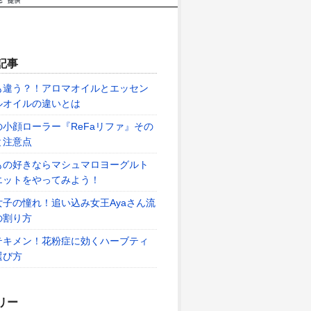
記事
も違う？！アロマオイルとエッセン
ルオイルの違いとは
の小顔ローラー『ReFaリファ』その
と注意点
もの好きならマシュマロヨーグルト
エットをやってみよう！
女子の憧れ！追い込み女王Ayaさん流
の割り方
テキメン！花粉症に効くハーブティ
選び方
リー