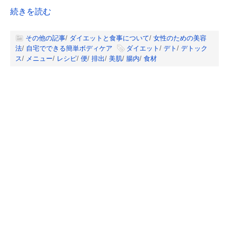
続きを読む
その他の記事
/
ダイエットと食事について
/
女性のための美容
法
/
自宅でできる簡単ボディケア
ダイエット
/
デト
/
デトック
ス
/
メニュー
/
レシピ
/
便
/
排出
/
美肌
/
腸内
/
食材