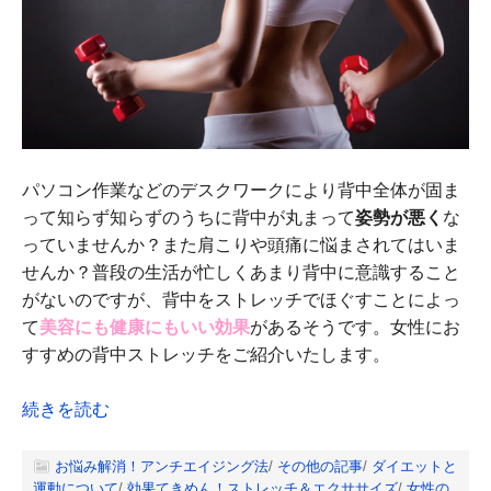
パソコン作業などのデスクワークにより背中全体が固ま
って知らず知らずのうちに背中が丸まって
姿勢が悪く
な
っていませんか？また肩こりや頭痛に悩まされてはいま
せんか？普段の生活が忙しくあまり背中に意識すること
がないのですが、背中をストレッチでほぐすことによっ
て
美容にも健康にもいい効果
があるそうです。女性にお
すすめの背中ストレッチをご紹介いたします。
続きを読む
お悩み解消！アンチエイジング法
/
その他の記事
/
ダイエットと
運動について
/
効果てきめん！ストレッチ＆エクササイズ
/
女性の