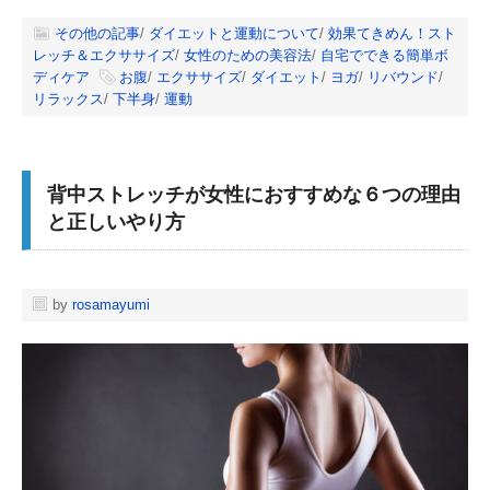
その他の記事
/
ダイエットと運動について
/
効果てきめん！スト
レッチ＆エクササイズ
/
女性のための美容法
/
自宅でできる簡単ボ
ディケア
お腹
/
エクササイズ
/
ダイエット
/
ヨガ
/
リバウンド
/
リラックス
/
下半身
/
運動
背中ストレッチが女性におすすめな６つの理由
と正しいやり方
by
rosamayumi