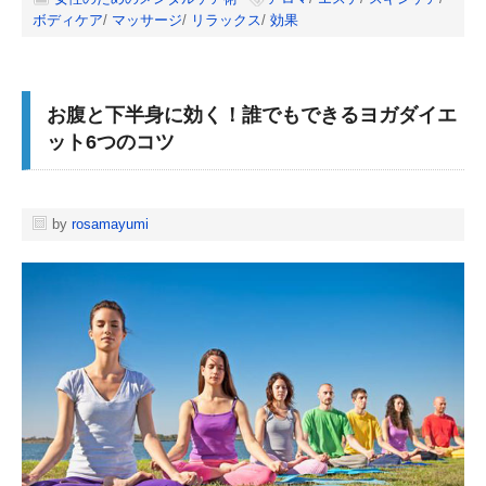
ボディケア
/
マッサージ
/
リラックス
/
効果
お腹と下半身に効く！誰でもできるヨガダイエ
ット6つのコツ
by
rosamayumi