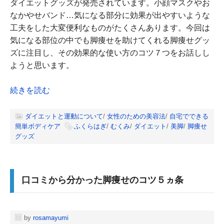
ダイエットグッズが発売されています。小顔マスクやお
なかやせバンド…気になる部分に効果が出やすいような
工夫をした大変便利なものがたくさんあります。今回は
気になる部位の中でも脚痩せを助けてくれる脚痩せグッ
ズに注目し、その効果的な使い方のコツ７つをお話しし
ようと思います。
続きを読む
ダイエットと運動について
/
女性のための美容法
/
自宅でできる
簡単ボディケア
ふくらはぎ
/
むくみ
/
ダイエット
/
美脚
/
脚痩せ
グッズ
口コミから分かった脚痩せのコツ５ヵ条
by
rosamayumi