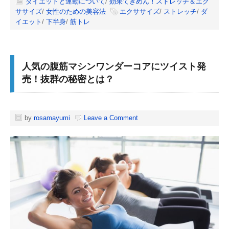
ダイエットと運動について
/
効果てきめん！ストレッチ＆エク
ササイズ
/
女性のための美容法
エクササイズ
/
ストレッチ
/
ダ
イエット
/
下半身
/
筋トレ
人気の腹筋マシンワンダーコアにツイスト発
売！抜群の秘密とは？
by
rosamayumi
Leave a Comment